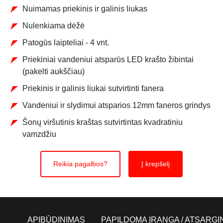
Nuimamas priekinis ir galinis liukas
Nulenkiama dėžė
Patogūs laipteliai - 4 vnt.
Priekiniai vandeniui atsparūs LED krašto žibintai
(pakelti aukščiau)
Priekinis ir galinis liukai sutvirtinti fanera
Vandeniui ir slydimui atsparios 12mm faneros grindys
Šonų viršutinis kraštas sutvirtintas kvadratiniu
vamzdžiu
Reikia pagalbos?
Į krepšelį
APIBŪDINIMAS
PAPILDOMA ĮRANGA / ATSARGI