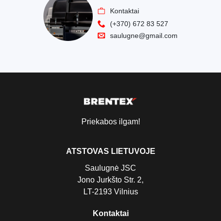
Kontaktai
(+370) 672 83 527
saulugne@gmail.com
Priekabos ilgam!
ATSTOVAS LIETUVOJE
Saulugnė JSC
Jono Jurkšto Str. 2,
LT-2193 Vilnius
Kontaktai