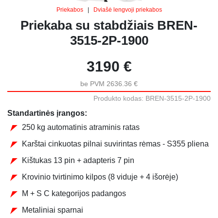
Priekabos
|
Dviašė lengvoji priekabos
Priekaba su stabdžiais BREN-
3515-2P-1900
3190 €
be PVM 2636.36 €
Produkto kodas: BREN-3515-2P-1900
Standartinės įrangos:
250 kg automatinis atraminis ratas
Karštai cinkuotas pilnai suvirintas rėmas - S355 pliena
Kištukas 13 pin + adapteris 7 pin
Krovinio tvirtinimo kilpos (8 viduje + 4 išorėje)
M + S C kategorijos padangos
Metaliniai sparnai