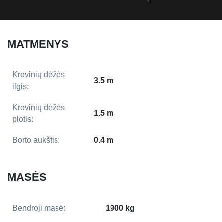
MATMENYS
Krovinių dėžės
3.5 m
ilgis:
Krovinių dėžės
1.5 m
plotis:
Borto aukštis:
0.4 m
MASĖS
Bendroji masė:
1900 kg