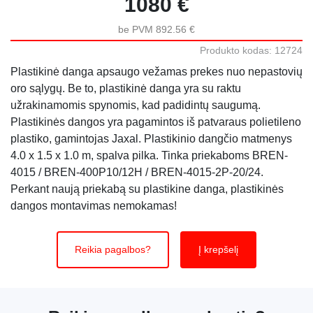
1080 €
be PVM 892.56 €
Produkto kodas: 12724
Plastikinė danga apsaugo vežamas prekes nuo nepastovių
oro sąlygų. Be to, plastikinė danga yra su raktu
užrakinamomis spynomis, kad padidintų saugumą.
Plastikinės dangos yra pagamintos iš patvaraus polietileno
plastiko, gamintojas Jaxal. Plastikinio dangčio matmenys
4.0 x 1.5 x 1.0 m, spalva pilka. Tinka priekaboms BREN-
4015 / BREN-400P10/12H / BREN-4015-2P-20/24.
Perkant naują priekabą su plastikine danga, plastikinės
dangos montavimas nemokamas!
Reikia pagalbos?
Į krepšelį